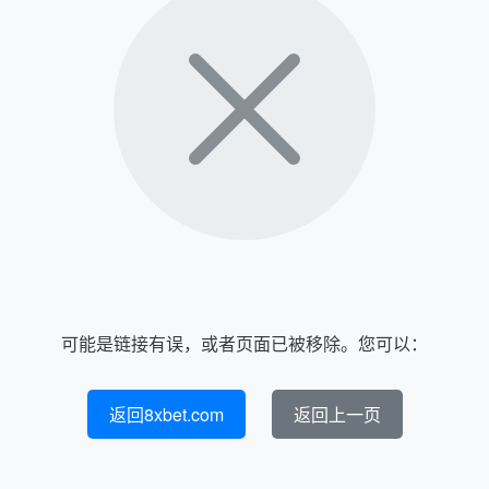
可能是链接有误，或者页面已被移除。您可以：
返回8xbet.com
返回上一页