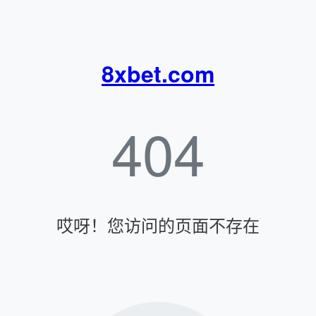
8xbet.com
404
哎呀！您访问的页面不存在