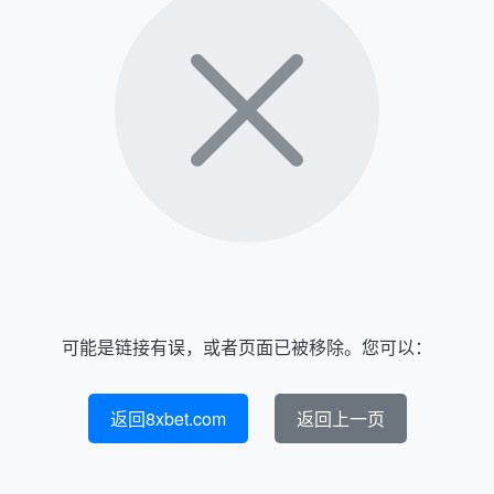
可能是链接有误，或者页面已被移除。您可以：
返回8xbet.com
返回上一页