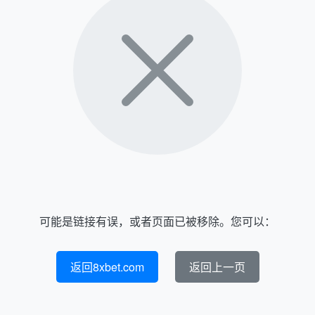
可能是链接有误，或者页面已被移除。您可以：
返回8xbet.com
返回上一页