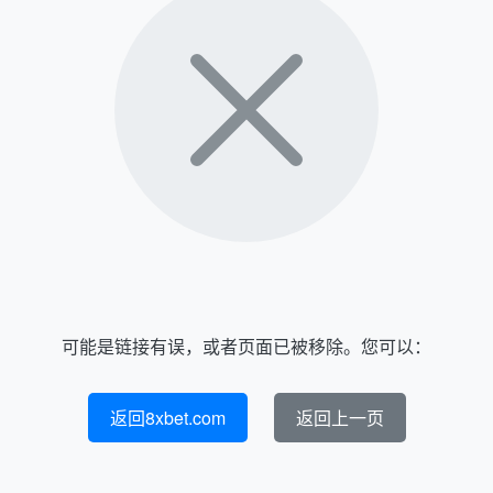
可能是链接有误，或者页面已被移除。您可以：
返回8xbet.com
返回上一页